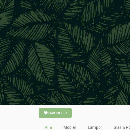
FAVORITER
Alla
Möbler
Lampor
Glas & Po