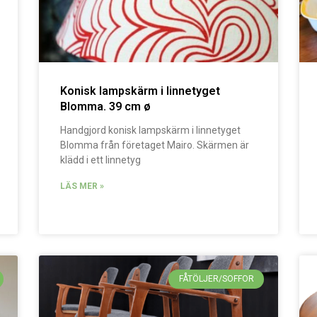
Konisk lampskärm i linnetyget
Blomma. 39 cm ø
Handgjord konisk lampskärm i linnetyget
Blomma från företaget Mairo. Skärmen är
klädd i ett linnetyg
LÄS MER »
FÅTÖLJER/SOFFOR