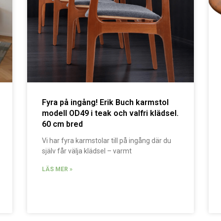
Fyra på ingång! Erik Buch karmstol
modell OD49 i teak och valfri klädsel.
60 cm bred
Vi har fyra karmstolar till på ingång där du
själv får välja klädsel – varmt
LÄS MER »