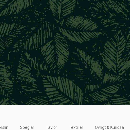
rslin
Speglar
Tavlor
Textilier
Övrigt & Kuriosa