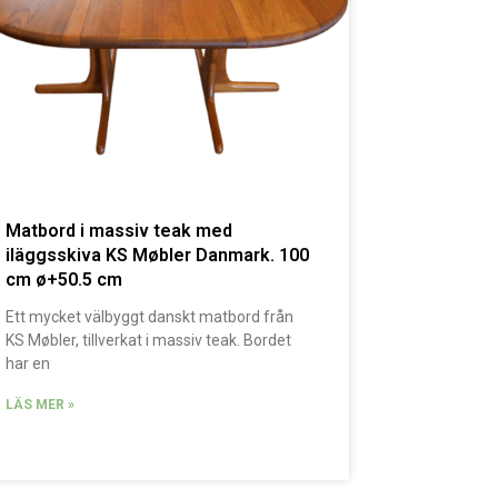
Matbord i massiv teak med
iläggsskiva KS Møbler Danmark. 100
cm ø+50.5 cm
Ett mycket välbyggt danskt matbord från
KS Møbler, tillverkat i massiv teak. Bordet
har en
LÄS MER »