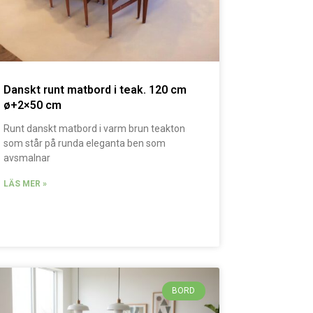
Danskt runt matbord i teak. 120 cm
ø+2×50 cm
Runt danskt matbord i varm brun teakton
som står på runda eleganta ben som
avsmalnar
LÄS MER »
BORD