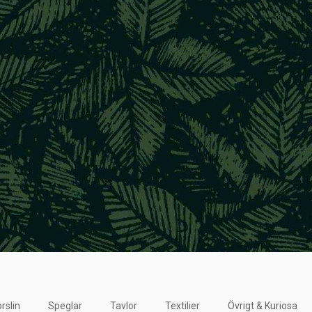
rslin
Speglar
Tavlor
Textilier
Övrigt & Kuriosa