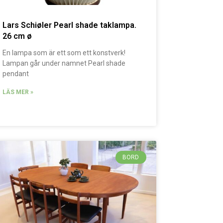
Lars Schiøler Pearl shade taklampa.
26 cm ø
En lampa som är ett som ett konstverk!
Lampan går under namnet Pearl shade
pendant
LÄS MER »
BORD