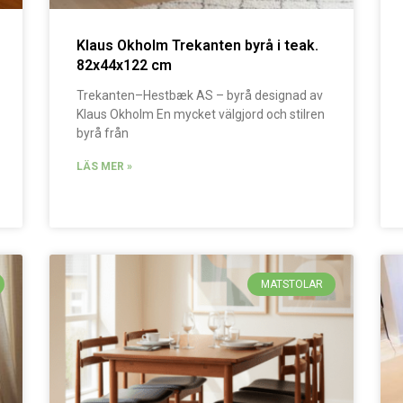
Klaus Okholm Trekanten byrå i teak.
82x44x122 cm
Trekanten–Hestbæk AS – byrå designad av
Klaus Okholm En mycket välgjord och stilren
byrå från
LÄS MER »
MATSTOLAR