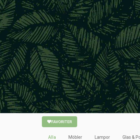
FAVORITER
Alla
Möbler
Lampor
Glas & Po