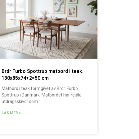
Brdr Furbo Spottrup matbord i teak.
130x85x74+2×50 cm
Matbord i teak formgivet av Brdr. Furbo
Spottrup i Danmark. Matbordet har rejäla
utdragsskivor som
LÄS MER »