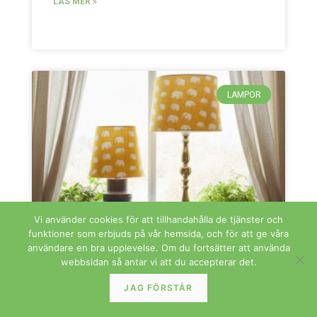
LÄS MER »
LAMPOR
Vi använder cookies för att tillhandahålla de tjänster och
funktioner som erbjuds på vår hemsida, och för att ge våra
användare en bra upplevelse. Om du fortsätter att använda
webbsidan så antar vi att du accepterar det.
JAG FÖRSTÅR
Lampskärm i mönster Elefant av Estrid
Ericson i tyg från Svenskt Tenn