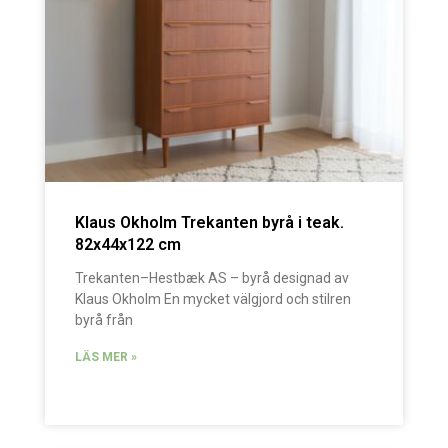
Klaus Okholm Trekanten byrå i teak.
82x44x122 cm
Trekanten–Hestbæk AS – byrå designad av
Klaus Okholm En mycket välgjord och stilren
byrå från
LÄS MER »