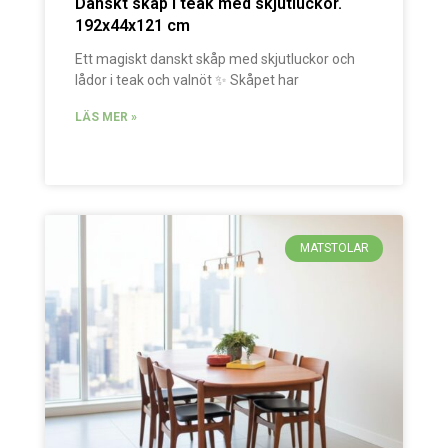
Danskt skåp i teak med skjutluckor.
192x44x121 cm
Ett magiskt danskt skåp med skjutluckor och
lådor i teak och valnöt ✨ Skåpet har
LÄS MER »
MATSTOLAR