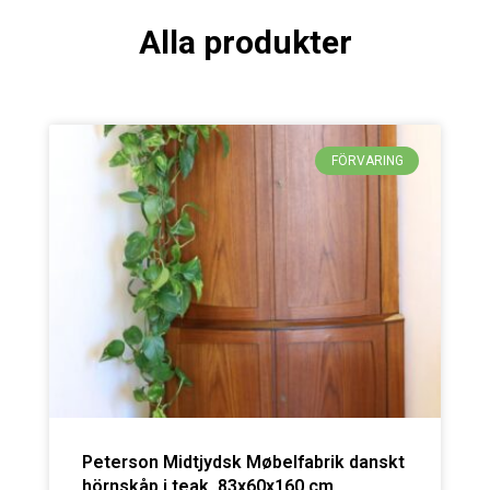
Alla produkter
FÖRVARING
Peterson Midtjydsk Møbelfabrik danskt
hörnskåp i teak. 83x60x160 cm