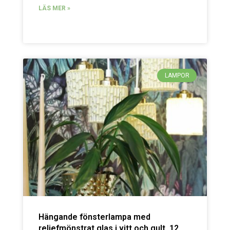
LÄS MER »
LAMPOR
Hängande fönsterlampa med
reliefmönstrat glas i vitt och gult. 12