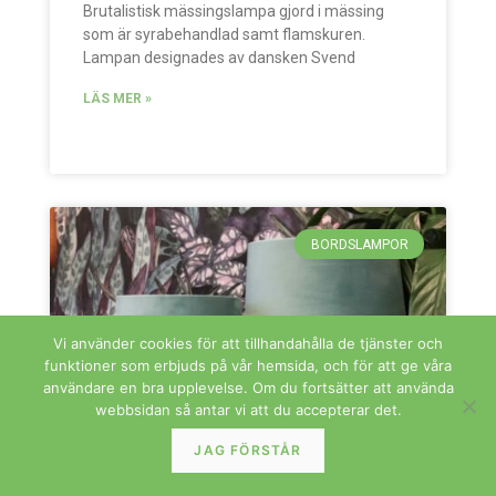
Brutalistisk mässingslampa gjord i mässing
som är syrabehandlad samt flamskuren.
Lampan designades av dansken Svend
LÄS MER »
BORDSLAMPOR
Vi använder cookies för att tillhandahålla de tjänster och
funktioner som erbjuds på vår hemsida, och för att ge våra
användare en bra upplevelse. Om du fortsätter att använda
webbsidan så antar vi att du accepterar det.
JAG FÖRSTÅR