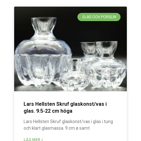
GLAS OCH PORSLIN
Lars Hellsten Skruf glaskonst/vas i
glas. 9.5-22 cm höga
Lars Hellsten Skruf glaskonst/vas i glas i tung
och klart glasmassa. 9 cm ø samt
LÄS MER »