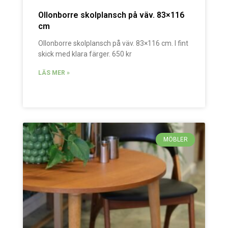
Ollonborre skolplansch på väv. 83×116
cm
Ollonborre skolplansch på väv. 83×116 cm. I fint
skick med klara färger. 650 kr
LÄS MER »
MÖBLER