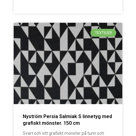
TEXTILIER
Nyström Persia Salmiak S linnetyg med
grafiskt mönster. 150 cm
Svart och vitt grafiskt mönster på tunn och