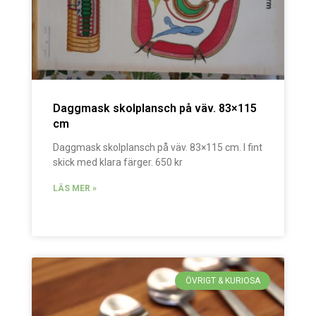
Daggmask skolplansch på väv. 83×115
cm
Daggmask skolplansch på väv. 83×115 cm. I fint
skick med klara färger. 650 kr
LÄS MER »
ÖVRIGT & KURIOSA