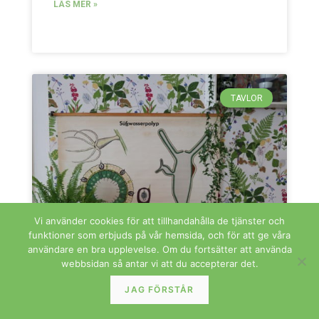
LÄS MER »
TAVLOR
Vi använder cookies för att tillhandahålla de tjänster och
funktioner som erbjuds på vår hemsida, och för att ge våra
användare en bra upplevelse. Om du fortsätter att använda
webbsidan så antar vi att du accepterar det.
JAG FÖRSTÅR
Hydra skolplansch på väv. 117×78 cm
Hydra skolplansch på väv. 117×78 cm I fint skick