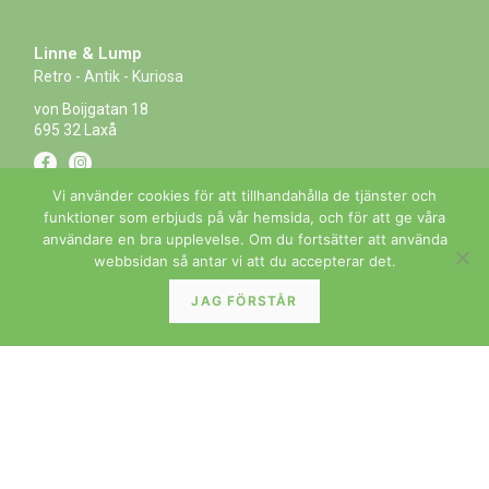
Linne & Lump
Retro - Antik - Kuriosa
von Boijgatan 18
695 32 Laxå
Vi använder cookies för att tillhandahålla de tjänster och
funktioner som erbjuds på vår hemsida, och för att ge våra
Kontakt
användare en bra upplevelse. Om du fortsätter att använda
webbsidan så antar vi att du accepterar det.
0584-100 27
070-366 28 16
JAG FÖRSTÅR
070-366 28 46
butik@linneolump.se
Öppettider
Onsdag till fredag – 10:00-17:00
Lördag & söndag – 10:00-15:00