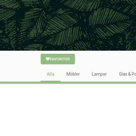
FAVORITER
Alla
Möbler
Lampor
Glas & Po