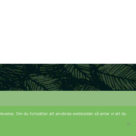
 upplevelse. Om du fortsätter att använda webbsidan så antar vi att du