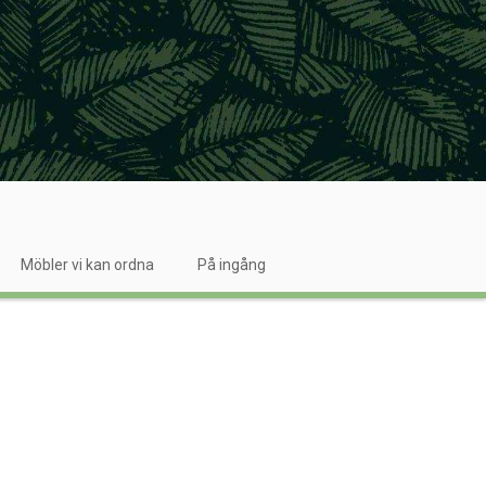
Möbler vi kan ordna
På ingång