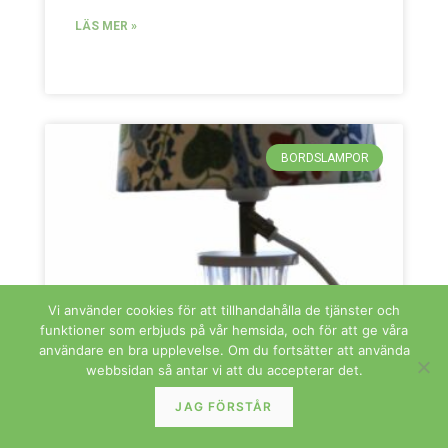
LÄS MER »
BORDSLAMPOR
Vi använder cookies för att tillhandahålla de tjänster och
funktioner som erbjuds på vår hemsida, och för att ge våra
användare en bra upplevelse. Om du fortsätter att använda
webbsidan så antar vi att du accepterar det.
JAG FÖRSTÅR
Flygsfors lampfot i glas. 30 cm hög