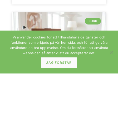
BORD
Vi använder cookies för att tillhandahålla de tjänster och
funktioner som erbjuds på vår hemsida, och för att ge våra
användare en bra upplevelse. Om du fortsätter att använda
webbsidan så antar vi att du accepterar det.
JAG FÖRSTÅR
Dansk syvagn i teak med förvaring och
insats, flexibel designmöbel på hjul
Charmig och mycket användbar dansk syvagn i
teak med smart förvaring och praktiska detaljer. En