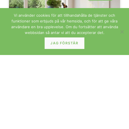
Vi använder cookies för att tillhandahålla de tjänster och
funktioner som erbjuds på vår hemsida, och för att ge våra
användare en bra upplevelse. Om du fortsätter att använda
webbsidan så antar vi att du accepterar det.
JAG FÖRSTÅR
Rasmussen för Thorsø Mobelfabrik stol i teak med
klädd rygg. 46 cm bred
LÄS MER »
BORD