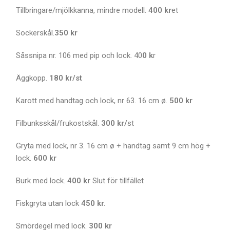
Tillbringare/mjölkkanna, mindre modell.
400 kr
et
Sockerskål.
350 kr
Såssnipa nr. 106 med pip och lock. 40
0 k
r
Äggkopp.
180 kr/st
Karott med handtag och lock, nr 63. 16 cm ø.
500 kr
Filbunksskål/frukostskål.
300 kr/
st
Gryta med lock, nr 3. 16 cm ø + handtag samt 9 cm hög +
lock.
600
kr
Burk med lock.
400 kr
Slut för tillfället
Fiskgryta utan lock
450 kr.
Smördegel med lock.
300 kr