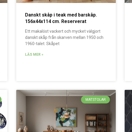
Danskt skåp i teak med barskåp.
156x44x114 cm. Reserverat
Ett makalöst vackert och mycket välgjort
danskt skåp från skarven mellan 1950 och
1960-talet. Skåpet
LÄS MER »
MATSTOLAR