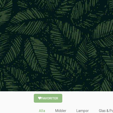
FAVORITER
Alla
Möbler
Lampor
Glas & Po