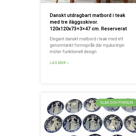
Danskt utdragbart matbord i teak
med tre iläggsskivor.
120x120x73+3×47 cm. Reserverat
Elegant danskt matbord i teak med ett
genomtänkt formspråk där mjuka linjer
möter funktionell design.
LÄS MER »
GLAS OCH PORSLIN