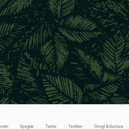
rslin
Speglar
Tavlor
Textilier
Övrigt & Kuriosa