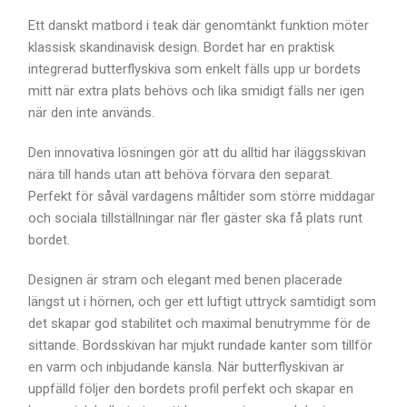
Ett danskt matbord i teak där genomtänkt funktion möter
klassisk skandinavisk design. Bordet har en praktisk
integrerad butterflyskiva som enkelt fälls upp ur bordets
mitt när extra plats behövs och lika smidigt fälls ner igen
när den inte används.
Den innovativa lösningen gör att du alltid har iläggsskivan
nära till hands utan att behöva förvara den separat.
Perfekt för såväl vardagens måltider som större middagar
och sociala tillställningar när fler gäster ska få plats runt
bordet.
Designen är stram och elegant med benen placerade
längst ut i hörnen, och ger ett luftigt uttryck samtidigt som
det skapar god stabilitet och maximal benutrymme för de
sittande. Bordsskivan har mjukt rundade kanter som tillför
en varm och inbjudande känsla. När butterflyskivan är
uppfälld följer den bordets profil perfekt och skapar en