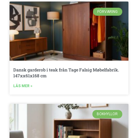
FÖRVARING
Dansk garderob i teak från Tage Falsig Møbelfabrik.
147xx61x168 cm
LÄS MER »
BOKHYLLOR