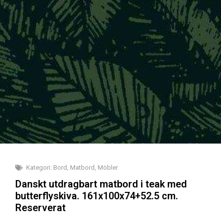
Kategori:
Bord
,
Matbord
,
Möbler
Danskt utdragbart matbord i teak med
butterflyskiva. 161x100x74+52.5 cm.
Reserverat