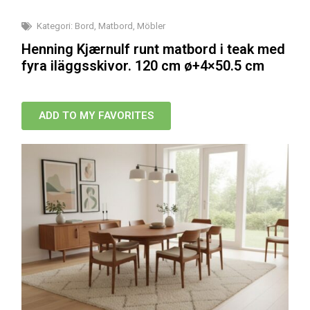
Kategori:
Bord
,
Matbord
,
Möbler
Henning Kjærnulf runt matbord i teak med
fyra iläggsskivor. 120 cm ø+4×50.5 cm
ADD TO MY FAVORITES