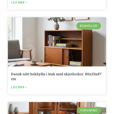
LÄS MER »
BOKHYLLOR
Dansk nätt bokhylla i teak med skjutluckor. 80x25x87
cm
LÄS MER »
FÖRVARING