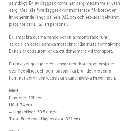
samtidigt. En av iläggsskivorna har sarg medan tre är utan
sarg. Med alla fyra iläggsskivor monterade får bordet en
imponerande längd på hela 322 cm och erbjuder bekvämt
plats för cirka 12–14 personer.
De smäckra avsmalnande benen är monterade runt
sargen, en detalj som kännetecknar Kjærnulfs formgivning.
Benen är dessutom enkla att demontera vid transport.
Ett mycket gediget och välbyggt matbord som erbjuder
stor flexibilitet och som passar lika bra i det moderna
hemmet som i den klassiska skandinaviska inredningen.
Mått
Diameter: 120 cm
Höjd: 74 cm
4 iläggsskivor: 50,5 cm/st
Total längd med iläggsskivor: 322 cm