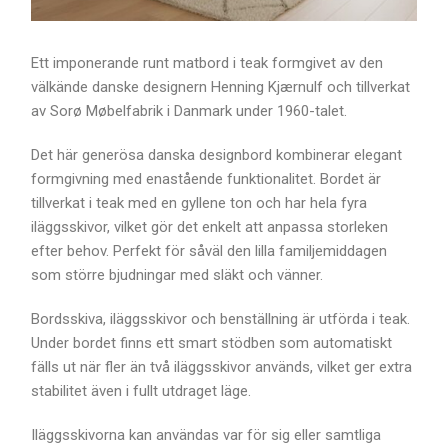
Ett imponerande runt matbord i teak formgivet av den
välkände danske designern Henning Kjærnulf och tillverkat
av Sorø Møbelfabrik i Danmark under 1960-talet.
Det här generösa danska designbord kombinerar elegant
formgivning med enastående funktionalitet. Bordet är
tillverkat i teak med en gyllene ton och har hela fyra
iläggsskivor, vilket gör det enkelt att anpassa storleken
efter behov. Perfekt för såväl den lilla familjemiddagen
som större bjudningar med släkt och vänner.
Bordsskiva, iläggsskivor och benställning är utförda i teak.
Under bordet finns ett smart stödben som automatiskt
fälls ut när fler än två iläggsskivor används, vilket ger extra
stabilitet även i fullt utdraget läge.
Iläggsskivorna kan användas var för sig eller samtliga