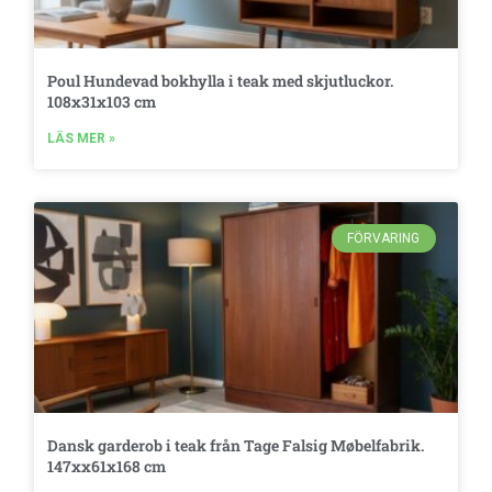
Poul Hundevad bokhylla i teak med skjutluckor.
108x31x103 cm
LÄS MER »
FÖRVARING
Dansk garderob i teak från Tage Falsig Møbelfabrik.
147xx61x168 cm