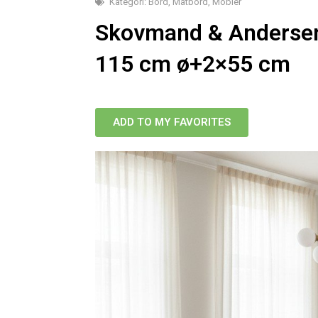
Kategori:
Bord
,
Matbord
,
Möbler
Skovmand & Andersen
115 cm ø+2×55 cm
ADD TO MY FAVORITES