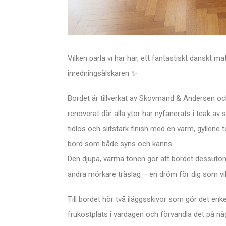
Vilken pärla vi har här, ett fantastiskt danskt m
inredningsälskaren ✨
Bordet är tillverkat av Skovmand & Andersen och
renoverat där alla ytor har nyfanerats i teak av
tidlös och slitstark finish med en varm, gyllene 
bord som både syns och känns.
Den djupa, varma tonen gör att bordet dessut
andra mörkare träslag – en dröm för dig som vil
Till bordet hör två iläggsskivor som gör det enk
frukostplats i vardagen och förvandla det på någ