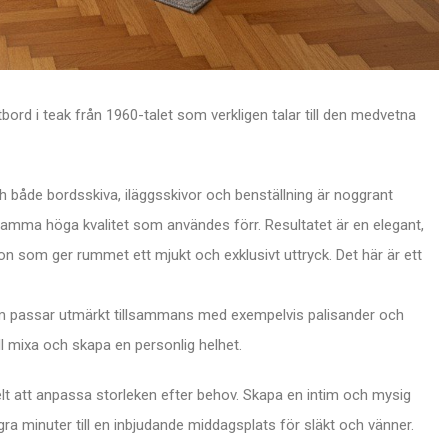
atbord i teak från 1960-talet som verkligen talar till den medvetna
 både bordsskiva, iläggsskivor och benställning är noggrant
 samma höga kvalitet som användes förr. Resultatet är en elegant,
ton som ger rummet ett mjukt och exklusivt uttryck. Det här är ett
om passar utmärkt tillsammans med exempelvis palisander och
l mixa och skapa en personlig helhet.
elt att anpassa storleken efter behov. Skapa en intim och mysig
ra minuter till en inbjudande middagsplats för släkt och vänner.