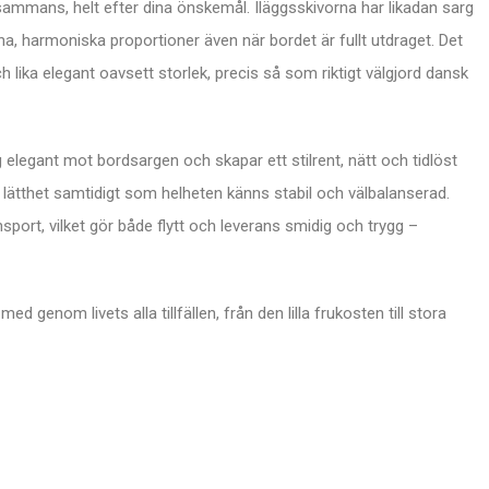
llsammans, helt efter dina önskemål. Iläggsskivorna har likadan sarg
a, harmoniska proportioner även när bordet är fullt utdraget. Det
h lika elegant oavsett storlek, precis så som riktigt välgjord dansk
elegant mot bordsargen och skapar ett stilrent, nätt och tidlöst
lätthet samtidigt som helheten känns stabil och välbalanserad.
port, vilket gör både flytt och leverans smidig och trygg –
d genom livets alla tillfällen, från den lilla frukosten till stora