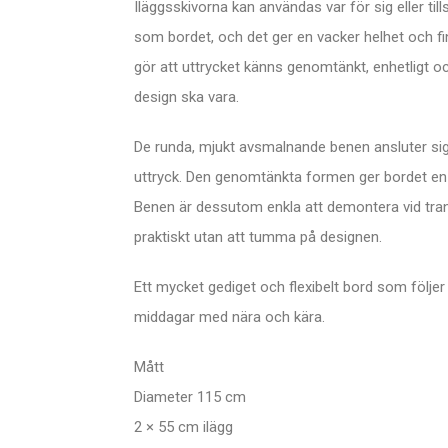
Iläggsskivorna kan användas var för sig eller ti
som bordet, och det ger en vacker helhet och fin
gör att uttrycket känns genomtänkt, enhetligt oc
design ska vara.
De runda, mjukt avsmalnande benen ansluter sig 
uttryck. Den genomtänkta formen ger bordet en 
Benen är dessutom enkla att demontera vid trans
praktiskt utan att tumma på designen.
Ett mycket gediget och flexibelt bord som följer me
middagar med nära och kära.
Mått
Diameter 115 cm
2 × 55 cm ilägg