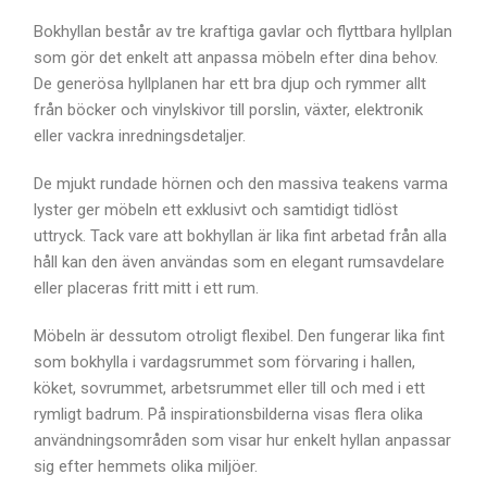
Bokhyllan består av tre kraftiga gavlar och flyttbara hyllplan
som gör det enkelt att anpassa möbeln efter dina behov.
De generösa hyllplanen har ett bra djup och rymmer allt
från böcker och vinylskivor till porslin, växter, elektronik
eller vackra inredningsdetaljer.
De mjukt rundade hörnen och den massiva teakens varma
lyster ger möbeln ett exklusivt och samtidigt tidlöst
uttryck. Tack vare att bokhyllan är lika fint arbetad från alla
håll kan den även användas som en elegant rumsavdelare
eller placeras fritt mitt i ett rum.
Möbeln är dessutom otroligt flexibel. Den fungerar lika fint
som bokhylla i vardagsrummet som förvaring i hallen,
köket, sovrummet, arbetsrummet eller till och med i ett
rymligt badrum. På inspirationsbilderna visas flera olika
användningsområden som visar hur enkelt hyllan anpassar
sig efter hemmets olika miljöer.