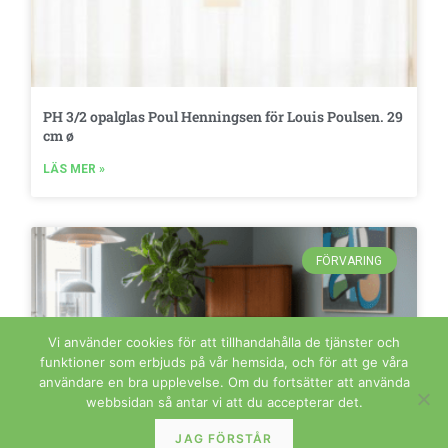
PH 3/2 opalglas Poul Henningsen för Louis Poulsen. 29
cm ø
LÄS MER »
FÖRVARING
Vi använder cookies för att tillhandahålla de tjänster och
funktioner som erbjuds på vår hemsida, och för att ge våra
användare en bra upplevelse. Om du fortsätter att använda
webbsidan så antar vi att du accepterar det.
JAG FÖRSTÅR