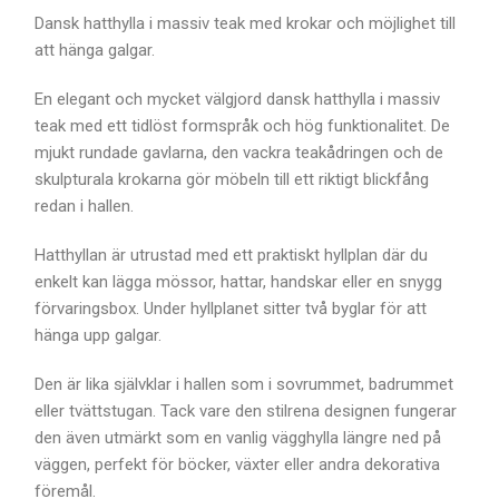
Dansk hatthylla i massiv teak med krokar och möjlighet till
att hänga galgar.
En elegant och mycket välgjord dansk hatthylla i massiv
teak med ett tidlöst formspråk och hög funktionalitet. De
mjukt rundade gavlarna, den vackra teakådringen och de
skulpturala krokarna gör möbeln till ett riktigt blickfång
redan i hallen.
Hatthyllan är utrustad med ett praktiskt hyllplan där du
enkelt kan lägga mössor, hattar, handskar eller en snygg
förvaringsbox. Under hyllplanet sitter två byglar för att
hänga upp galgar.
Den är lika självklar i hallen som i sovrummet, badrummet
eller tvättstugan. Tack vare den stilrena designen fungerar
den även utmärkt som en vanlig vägghylla längre ned på
väggen, perfekt för böcker, växter eller andra dekorativa
föremål.