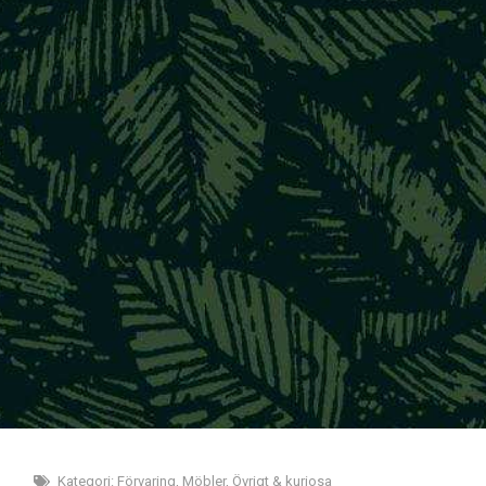
Kategori:
Förvaring
,
Möbler
,
Övrigt & kuriosa