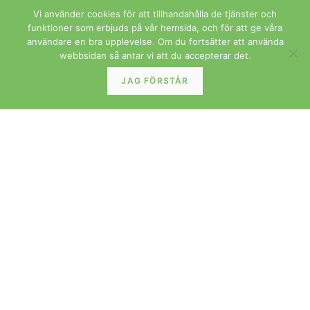
Vi använder cookies för att tillhandahålla de tjänster och
Henning Kjærnulf runt matbord i teak med fyra
funktioner som erbjuds på vår hemsida, och för att ge våra
iläggsskivor. 120 cm ø+4×50.5 cm
användare en bra upplevelse. Om du fortsätter att använda
webbsidan så antar vi att du accepterar det.
LÄS MER »
JAG FÖRSTÅR
BORD
Johannes Andersen för Uldum matbord i teak.
160x90x74+2×50 cm
LÄS MER »