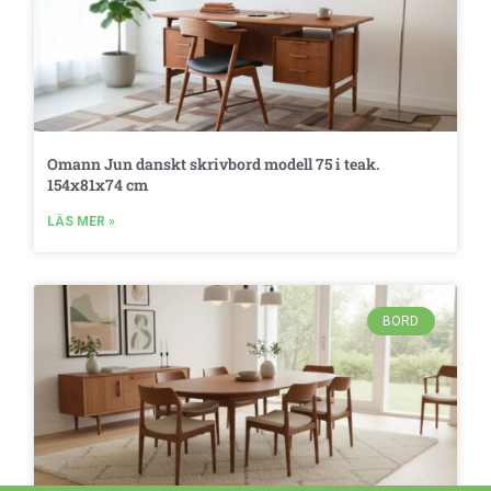
Omann Jun danskt skrivbord modell 75 i teak.
154x81x74 cm
LÄS MER »
BORD