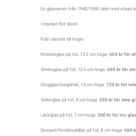
En glasservis från 1940/1950-talet med etsad de
I mycket fint skick!
Från vänster till höger:
Rödvinsglas på fot, 13.2 cm höga.
660 kr för e
Vitvinsglas på fot, 12.5 cm höga
. 660 kr för el
Grogglas/longdrink, 14 cm höga.
720 kr för tol
Selterglas på fot, 9 cm höga.
550 kr för elva g
Likörglas på fot, 7 cm höga.
300 kr för nio gla
Dessert/förrättsskålar på fot, 8 cm höga.
660 k