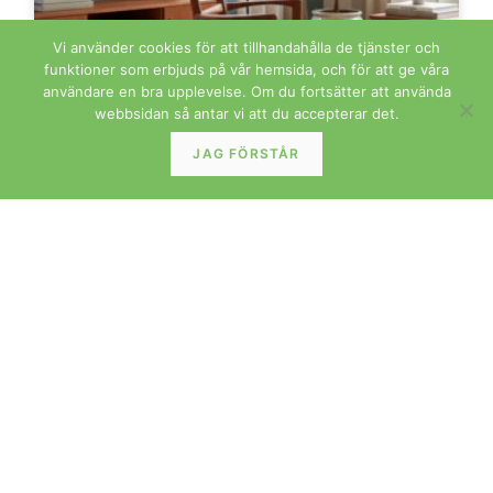
Vi använder cookies för att tillhandahålla de tjänster och
funktioner som erbjuds på vår hemsida, och för att ge våra
Karmstol Liz av Niels Koefoed i teak. 54 cm bred
användare en bra upplevelse. Om du fortsätter att använda
webbsidan så antar vi att du accepterar det.
LÄS MER »
JAG FÖRSTÅR
BORD
Satsbord i teak av Poul Hundevad för Fabian
Danmark. 59x39x49 cm