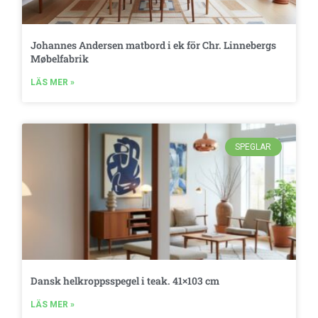
Johannes Andersen matbord i ek för Chr. Linnebergs
Møbelfabrik
LÄS MER »
SPEGLAR
Dansk helkroppsspegel i teak. 41×103 cm
LÄS MER »