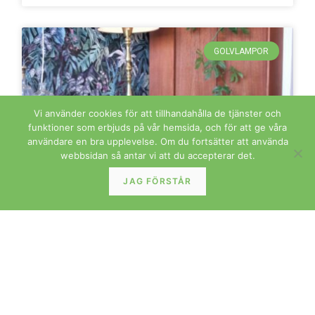
GOLVLAMPOR
Vi använder cookies för att tillhandahålla de tjänster och
funktioner som erbjuds på vår hemsida, och för att ge våra
användare en bra upplevelse. Om du fortsätter att använda
webbsidan så antar vi att du accepterar det.
JAG FÖRSTÅR
Golvlampa i mässing. 122 cm hög
LÄS MER »
BYRÅ