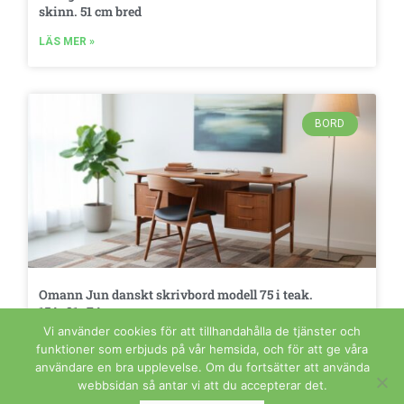
skinn. 51 cm bred
LÄS MER »
BORD
Omann Jun danskt skrivbord modell 75 i teak.
154x81x74 cm
Vi använder cookies för att tillhandahålla de tjänster och
LÄS MER »
funktioner som erbjuds på vår hemsida, och för att ge våra
användare en bra upplevelse. Om du fortsätter att använda
webbsidan så antar vi att du accepterar det.