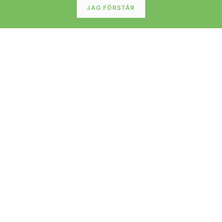
JAG FÖRSTÅR
BORD
Henning Kjærnulf runt matbord i teak med fyra
iläggsskivor. 120 cm ø+4×50.5 cm
LÄS MER »
BORD