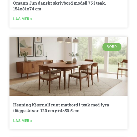
Omann Jun danskt skrivbord modell 75 i teak.
154x81x74 cm
LÄS MER »
BORD
Henning Kjærnulf runt matbord i teak med fyra
iläggsskivor. 120 cm ø+4×50.5 cm
LÄS MER »