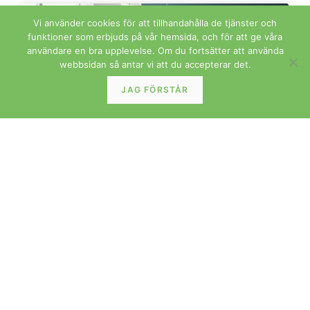
Vi använder cookies för att tillhandahålla de tjänster och
BORD
funktioner som erbjuds på vår hemsida, och för att ge våra
användare en bra upplevelse. Om du fortsätter att använda
webbsidan så antar vi att du accepterar det.
JAG FÖRSTÅR
Johannes Andersen för Uldum matbord i teak.
160x90x74+2×50 cm
LÄS MER »
FÖRVARING