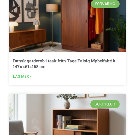
FÖRVARING
Dansk garderob i teak från Tage Falsig Møbelfabrik.
147xx61x168 cm
LÄS MER »
BOKHYLLOR