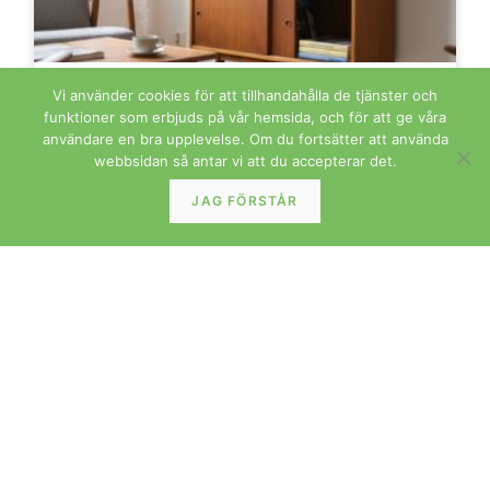
Dansk nätt bokhylla i teak med skjutluckor. 80x25x87
Vi använder cookies för att tillhandahålla de tjänster och
cm
funktioner som erbjuds på vår hemsida, och för att ge våra
användare en bra upplevelse. Om du fortsätter att använda
LÄS MER »
webbsidan så antar vi att du accepterar det.
JAG FÖRSTÅR
FÖRVARING
Dyrlund Danmark hörnskåp i teak med vitrin &
jalusiluckor