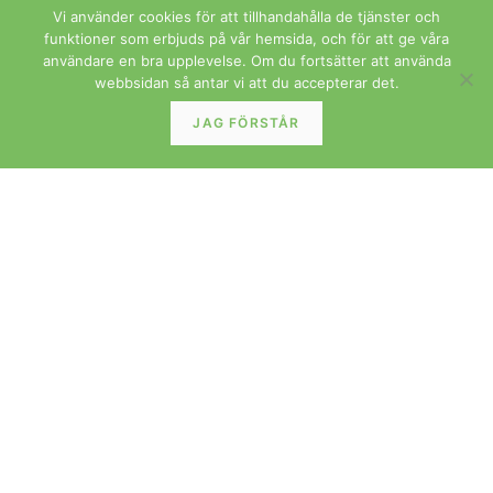
Vi använder cookies för att tillhandahålla de tjänster och
funktioner som erbjuds på vår hemsida, och för att ge våra
användare en bra upplevelse. Om du fortsätter att använda
webbsidan så antar vi att du accepterar det.
JAG FÖRSTÅR
Dyrlund Danmark hörnskåp i teak med vitrin &
jalusiluckor
LÄS MER »
BORD