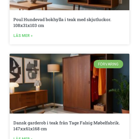
Poul Hundevad bokhylla i teak med skjutluckor.
108x31x103 cm
LÄS MER »
FÖRVARING
Dansk garderob i teak från Tage Falsig Møbelfabrik.
147xx61x168 cm