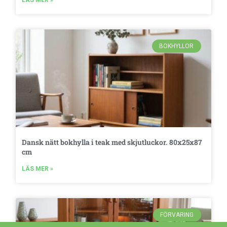
LÄS MER »
BOKHYLLOR
Dansk nätt bokhylla i teak med skjutluckor. 80x25x87
cm
LÄS MER »
FÖRVARING