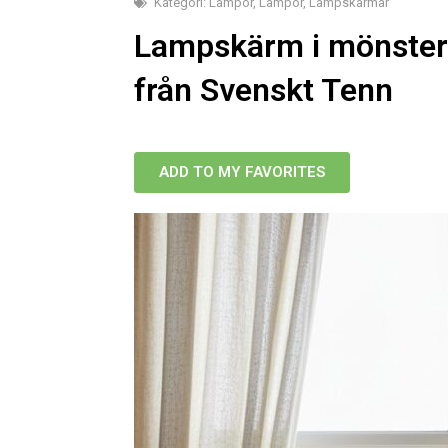
Kategori:
Lampor
,
Lampor
,
Lampskärmar
Lampskärm i mönster E
från Svenskt Tenn
ADD TO MY FAVORITES