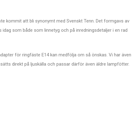
aste kommit att bli synonymt med Svenskt Tenn. Det formgavs av
ns idag som både som linnetyg och på inredningsdetaljer i en rad
adapter för ringfäste E14 kan medfölja om så önskas. Vi har även
ätts direkt på ljuskälla och passar därför även äldre lampfötter.