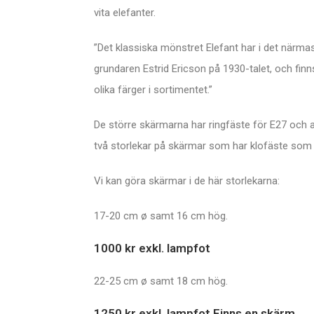
vita elefanter.
”Det klassiska mönstret Elefant har i det närm
grundaren Estrid Ericson på 1930-talet, och fin
olika färger i sortimentet.”
De större skärmarna har ringfäste för E27 och 
två storlekar på skärmar som har klofäste som s
Vi kan göra skärmar i de här storlekarna:
17-20 cm ø samt 16 cm hög.
1000 kr exkl. lampfot
22-25 cm ø samt 18 cm hög.
1250 kr exkl. lampfot Finns en skärm