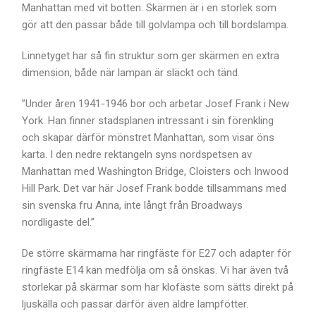
Manhattan med vit botten. Skärmen är i en storlek som
gör att den passar både till golvlampa och till bordslampa.
Linnetyget har så fin struktur som ger skärmen en extra
dimension, både när lampan är släckt och tänd.
”Under åren 1941-1946 bor och arbetar Josef Frank i New
York. Han finner stadsplanen intressant i sin förenkling
och skapar därför mönstret Manhattan, som visar öns
karta. I den nedre rektangeln syns nordspetsen av
Manhattan med Washington Bridge, Cloisters och Inwood
Hill Park. Det var här Josef Frank bodde tillsammans med
sin svenska fru Anna, inte långt från Broadways
nordligaste del.”
De större skärmarna har ringfäste för E27 och adapter för
ringfäste E14 kan medfölja om så önskas. Vi har även två
storlekar på skärmar som har klofäste som sätts direkt på
ljuskälla och passar därför även äldre lampfötter.