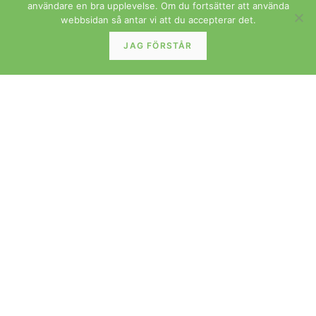
användare en bra upplevelse. Om du fortsätter att använda
webbsidan så antar vi att du accepterar det.
JAG FÖRSTÅR
FÖRVARING
På ingång! Danskt sideboard skåp i teak med
skjutluckor Vintage 1960-tal
LÄS MER »
FÖRVARING