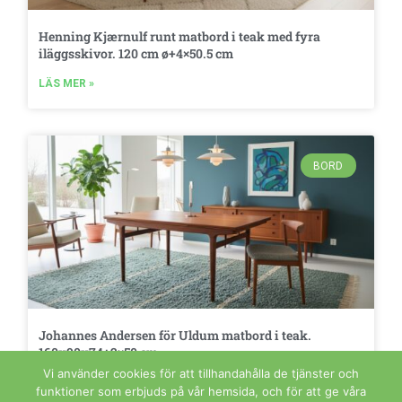
Henning Kjærnulf runt matbord i teak med fyra
iläggsskivor. 120 cm ø+4×50.5 cm
LÄS MER »
BORD
Johannes Andersen för Uldum matbord i teak.
160x90x74+2×50 cm
Vi använder cookies för att tillhandahålla de tjänster och
LÄS MER »
funktioner som erbjuds på vår hemsida, och för att ge våra