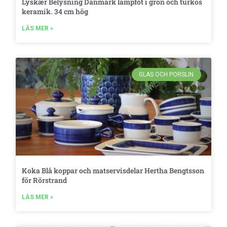
Lyskær Belysning Danmark lampfot i grön och turkos
keramik. 34 cm hög
LÄS MER »
GLAS OCH PORSLIN
Koka Blå koppar och matservisdelar Hertha Bengtsson
för Rörstrand
LÄS MER »