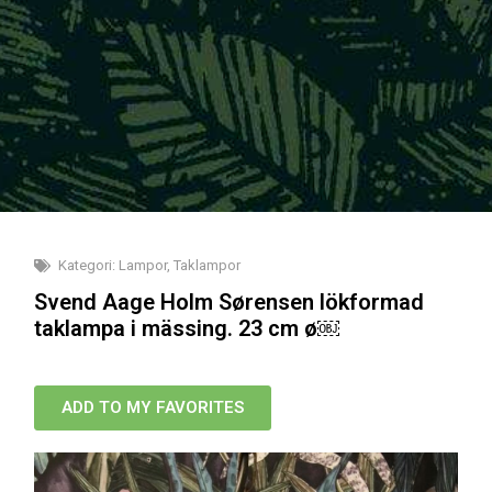
Kategori:
Lampor
,
Taklampor
Svend Aage Holm Sørensen lökformad
taklampa i mässing. 23 cm ø￼
ADD TO MY FAVORITES