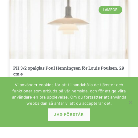
LAMPOR
PH 3/2 opalglas Poul Henningsen för Louis Poulsen. 29
cm ø
LÄS MER »
Vi använder cookies för att tillhandahålla de tjänster och
funktioner som erbjuds på vår hemsida, och för att ge våra
användare en bra upplevelse. Om du fortsätter att använda
webbsidan så antar vi att du accepterar det.
FÖRVARING
JAG FÖRSTÅR