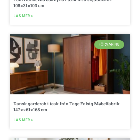
108x31x103 cm
LÄS MER »
FÖRVARING
Dansk garderob i teak från Tage Falsig Møbelfabrik.
147xx61x168 cm
LÄS MER »