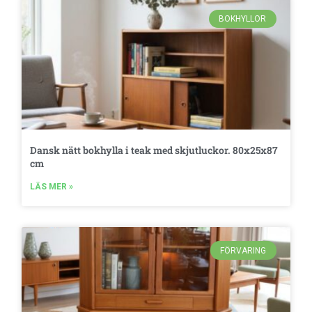
BOKHYLLOR
Dansk nätt bokhylla i teak med skjutluckor. 80x25x87
cm
LÄS MER »
FÖRVARING