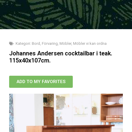
Kategori:
Bord
,
Förvaring
,
Möbler
,
Möbler vi kan ordna
Johannes Andersen cocktailbar i teak.
115x40x107cm.
ADD TO MY FAVORITES