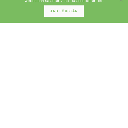
webbsidan så antar vi att du accepterar det.
FÖRVARING
JAG FÖRSTÅR
På ingång! Danskt sideboard skåp i teak med
skjutluckor Vintage 1960-tal
LÄS MER »
FÖRVARING