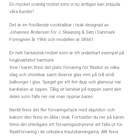
En mycket ovanlig möbel som vi nu äntligen kan erbjuda
våra kunder!
Det är en fristående cocktailbar i teak designad av
Johannes Andersen för J. Skaaning & Søn i Danmark.
Formgiven år 1966 och modellen är SK661.
En helt fantastisk möbel som är ett underbart exempel på
högkvalitativt hantverk.
Inne i baren finns det plats förvaring för flaskor av olika
slag och storlekar samt diverse glas mm på två små
balkonger i glas. Spegel ger ett fint djup och glamour när
bardisken är öppen. Tålig vit laminat på toppen samt den
delen som fälls ner när man öppnar baren.
Nertill finns det fler förvaringsfack med skjutdörr och
bakom den finns en låda i teak. Fortsätter du ner på baren
finns det ytterligare ett förvaringsutrymme att fälla ut för
flaskförvaring i de cirkulära träutskärningarna. Allt finns