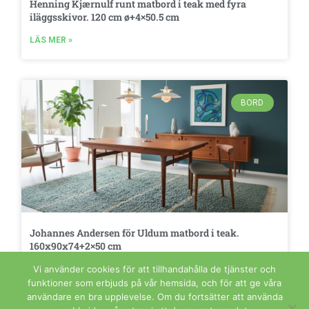
Henning Kjærnulf runt matbord i teak med fyra
iläggsskivor. 120 cm ø+4×50.5 cm
LÄS MER »
BORD
Johannes Andersen för Uldum matbord i teak.
160x90x74+2×50 cm
Vi använder cookies för att tillhandahålla de tjänster och
LÄS MER »
funktioner som erbjuds på vår hemsida, och för att ge våra
användare en bra upplevelse. Om du fortsätter att använda