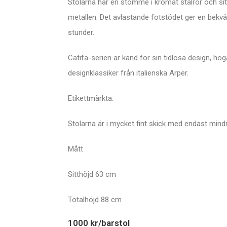
Stolarna har en stomme i kromat stålrör och sit
metallen. Det avlastande fotstödet ger en bekvä
stunder.
Catifa-serien är känd för sin tidlösa design, höga
designklassiker från italienska Arper.
Etikettmärkta.
Stolarna är i mycket fint skick med endast min
Mått
Sitthöjd 63 cm
Totalhöjd 88 cm
1000 kr/barstol