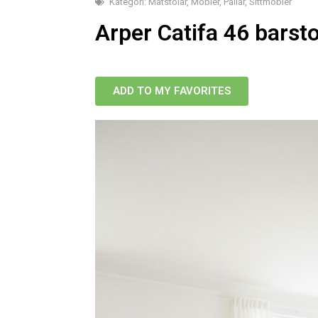
Kategori:
Matstolar
,
Möbler
,
Pallar
,
Sittmöbler
Arper Catifa 46 barstol
ADD TO MY FAVORITES