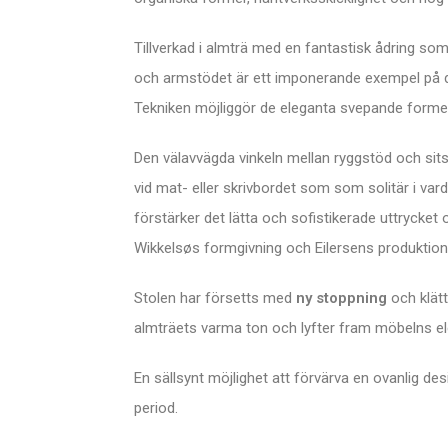
Tillverkad i almträ med en fantastisk ådring som
och armstödet är ett imponerande exempel på d
Tekniken möjliggör de eleganta svepande former
Den välavvägda vinkeln mellan ryggstöd och sits 
vid mat- eller skrivbordet som som solitär i var
förstärker det lätta och sofistikerade uttrycke
Wikkelsøs formgivning och Eilersens produktion
Stolen har försetts med
ny stoppning
och klätt
almträets varma ton och lyfter fram möbelns el
En sällsynt möjlighet att förvärva en ovanlig 
period.