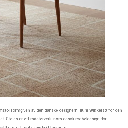
armstol formgiven av den danske designern
Illum Wikkelsø
för den
et. Stolen är ett mästerverk inom dansk möbeldesign där
sittkomfort möts i perfekt harmoni.