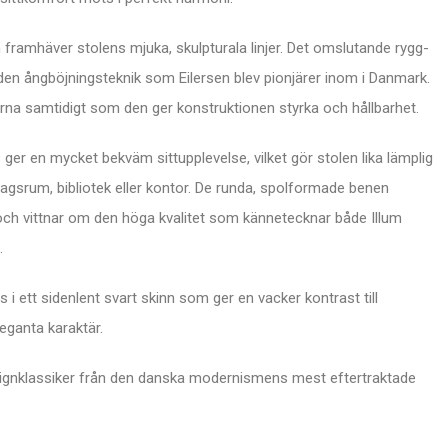
 framhäver stolens mjuka, skulpturala linjer. Det omslutande rygg-
en ångböjningsteknik som Eilersen blev pionjärer inom i Danmark.
na samtidigt som den ger konstruktionen styrka och hållbarhet.
ger en mycket bekväm sittupplevelse, vilket gör stolen lika lämplig
dagsrum, bibliotek eller kontor. De runda, spolformade benen
t och vittnar om den höga kvalitet som kännetecknar både Illum
.
s i ett sidenlent svart skinn som ger en vacker kontrast till
eganta karaktär.
designklassiker från den danska modernismens mest eftertraktade