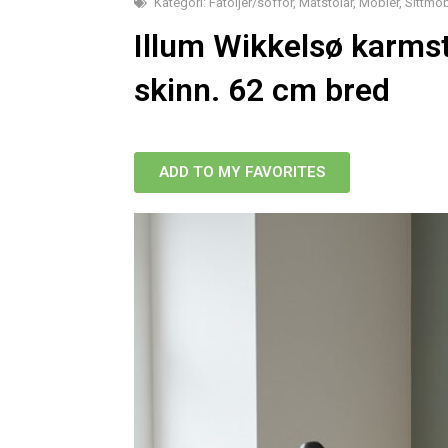
Kategori:
Fåtöljer/soffor
,
Matstolar
,
Möbler
,
Sittmöb
Illum Wikkelsø karmsto
skinn. 62 cm bred
ADD TO MY FAVORITES