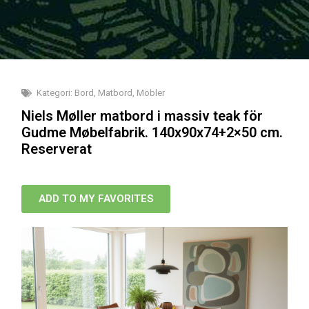
Kategori:
Bord
,
Matbord
,
Möbler
Niels Møller matbord i massiv teak för
Gudme Møbelfabrik. 140x90x74+2×50 cm.
Reserverat
ADD TO MY FAVORITES