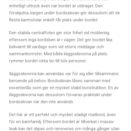
enhetligt uttryck även när bordet är utdraget. Den
förskjutna sargen under bordsskivan gör dessutom att de
flesta karmstolar enkelt får plats under bordet.
Den stabila centralfoten ger stor frihet vid möblering
eftersom inga bordsben är i vägen. Det gör bordet lika
bekvämt till vardags som vid större middagar och
sammankomster. Med båda iläggsskivorna på plats
rymmer bordet cirka tio till tolv personer.
Iläggsskivorna kan användas var för sig eller tillsammans
beroende på behov. Bordsskivan låses samman med
excenterlås som ger en mycket stabil konstruktion. En av
iläggsskivorna kan dessutom förvaras praktiskt under
bordsskivan när den inte används.
Det här är ett perfekt och mycket stadigt matbord, även
för en barnfamilj. Eftersom bordet är tillverkat i massiv
teak kan det slipas och renoveras om många gånger utan