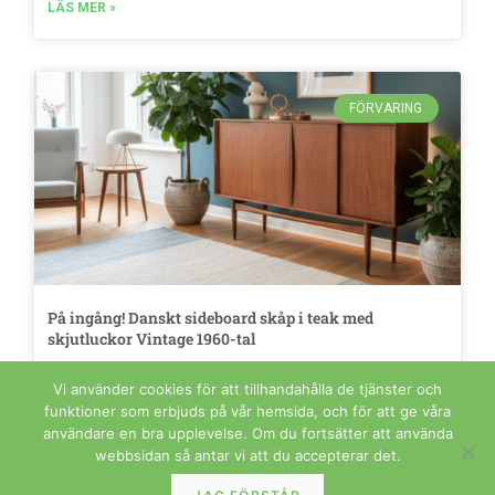
LÄS MER »
FÖRVARING
På ingång! Danskt sideboard skåp i teak med
skjutluckor Vintage 1960-tal
LÄS MER »
Vi använder cookies för att tillhandahålla de tjänster och
funktioner som erbjuds på vår hemsida, och för att ge våra
användare en bra upplevelse. Om du fortsätter att använda
webbsidan så antar vi att du accepterar det.
FÖRVARING