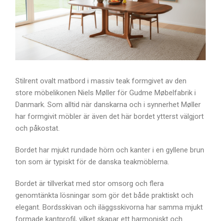
Stilrent ovalt matbord i massiv teak formgivet av den
store möbelikonen Niels Møller för Gudme Møbelfabrik i
Danmark. Som alltid när danskarna och i synnerhet Møller
har formgivit möbler är även det här bordet ytterst välgjort
och påkostat.
Bordet har mjukt rundade hörn och kanter i en gyllene brun
ton som är typiskt för de danska teakmöblerna.
Bordet är tillverkat med stor omsorg och flera
genomtänkta lösningar som gör det både praktiskt och
elegant. Bordsskivan och iläggsskivorna har samma mjukt
formade kantprofil, vilket skapar ett harmoniskt och