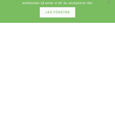
webbsidan så antar vi att du accepterar det.
JAG FÖRSTÅR
BORD
Johannes Andersen för Uldum matbord i teak.
160x90x74+2×50 cm
LÄS MER »
BORD