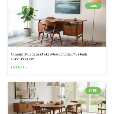
BORD
Omann Jun danskt skrivbord modell 75 i teak.
154x81x74 cm
LÄS MER »
BORD