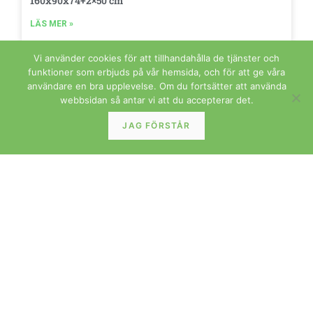
160x90x74+2×50 cm
LÄS MER »
Vi använder cookies för att tillhandahålla de tjänster och
funktioner som erbjuds på vår hemsida, och för att ge våra
användare en bra upplevelse. Om du fortsätter att använda
FÖRVARING
webbsidan så antar vi att du accepterar det.
JAG FÖRSTÅR
På ingång! Danskt sideboard skåp i teak med
skjutluckor Vintage 1960-tal
LÄS MER »