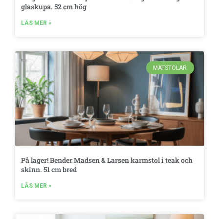
glaskupa. 52 cm hög
LÄS MER »
MATSTOLAR
På lager! Bender Madsen & Larsen karmstol i teak och
skinn. 51 cm bred
LÄS MER »