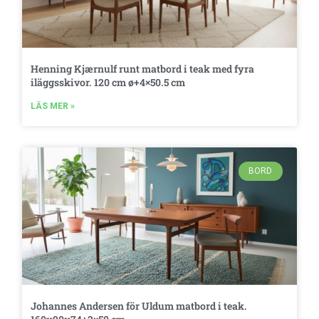
Henning Kjærnulf runt matbord i teak med fyra
iläggsskivor. 120 cm ø+4×50.5 cm
LÄS MER »
BORD
Johannes Andersen för Uldum matbord i teak.