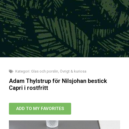
Kategori:
Glas och porslin
,
Övrigt & kuriosa
Adam Thylstrup för Nilsjohan bestick
Capri i rostfritt
ADD TO MY FAVORITES