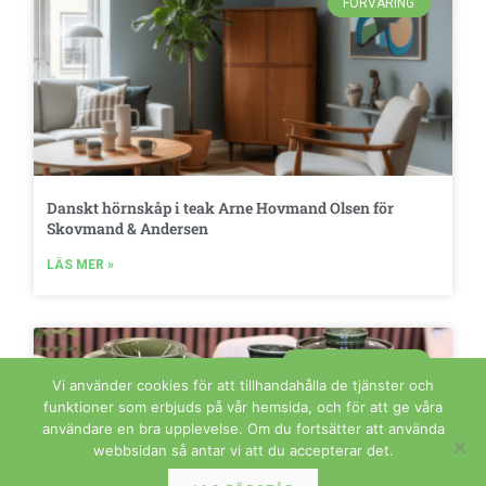
FÖRVARING
Danskt hörnskåp i teak Arne Hovmand Olsen för
Skovmand & Andersen
LÄS MER »
GLAS OCH PORSLIN
Vi använder cookies för att tillhandahålla de tjänster och
funktioner som erbjuds på vår hemsida, och för att ge våra
användare en bra upplevelse. Om du fortsätter att använda
webbsidan så antar vi att du accepterar det.