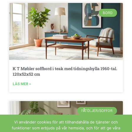
BORD
K T Møbler soffbord i teak med tidningshylla 1960-tal.
120x52x52 cm
LÄS MER »
FÅTÖLJER/SOFFOR
Vi använder cookies för att tillhandahålla de tjänster och
funktioner som erbjuds på vår hemsida, och för att ge våra