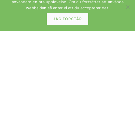
användare en bra upplevelse. Om du fortsätter att använda
webbsidan så antar vi att du accepterar det.
JAG FÖRSTÅR
Dansk fåtölj i valnöt. 67 cm bred. Två reserverade
LÄS MER »
MÖBLER
Rund pall klädd i The Brook Velvet Morris. 50 cm ø.