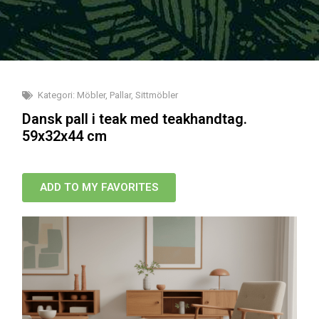
Kategori:
Möbler
,
Pallar
,
Sittmöbler
Dansk pall i teak med teakhandtag.
59x32x44 cm
ADD TO MY FAVORITES