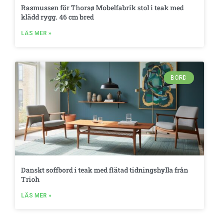
Rasmussen för Thorsø Mobelfabrik stol i teak med
klädd rygg. 46 cm bred
LÄS MER »
BORD
Danskt soffbord i teak med flätad tidningshylla från
Trioh
LÄS MER »