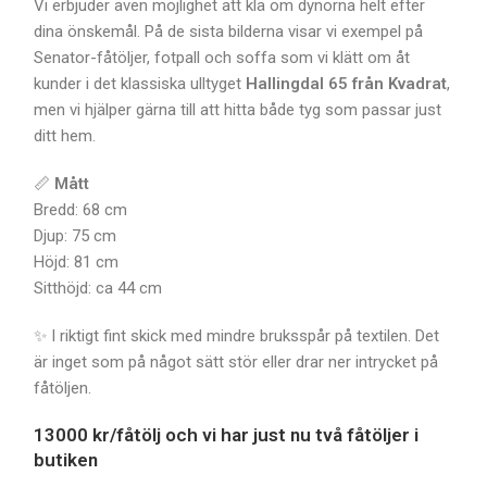
Vi erbjuder även möjlighet att klä om dynorna helt efter
dina önskemål. På de sista bilderna visar vi exempel på
Senator-fåtöljer, fotpall och soffa som vi klätt om åt
kunder i det klassiska ulltyget
Hallingdal 65 från Kvadrat
,
men vi hjälper gärna till att hitta både tyg som passar just
ditt hem.
📏
Mått
Bredd: 68 cm
Djup: 75 cm
Höjd: 81 cm
Sitthöjd: ca 44 cm
✨ I riktigt fint skick med mindre bruksspår på textilen. Det
är inget som på något sätt stör eller drar ner intrycket på
fåtöljen.
13000 kr/fåtölj
och vi har just nu två fåtöljer i
butiken