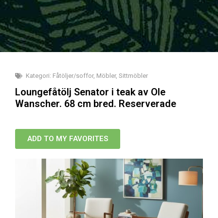
Kategori:
Fåtöljer/soffor
,
Möbler
,
Sittmöbler
Loungefåtölj Senator i teak av Ole
Wanscher. 68 cm bred. Reserverade
ADD TO MY FAVORITES