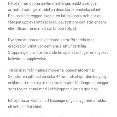
Fåtöljen har öppna gavlar med långa, mjukt svängda
armstöd som ger modellen dess karakteristiska siluett.
Den spjälade ryggen skapar en luftig känsla och gör att
fåtöljen upplevs lättplacerad, oavsett om den står ensam
eller tillsammans med soffa och fotpall.
Dynorna är lösa och vändbara samt försedda med
dragkedjor, vilket gör dem enkla att underhålla.
Stoppningen har fortfarande fin spänst och ger en mycket
bekväm sittupplevelse.
Till skillnad från många moderna loungefåtöljer har
Senator en sitthöjd på cirka
44 cm
, vilket gör den betydligt
enklare att resa sig ur och lika bekväm för längre sittningar
som för en stund med kaffekoppen eller en god bok.
Fåtöljerna är klädda i ett ljusbeige originaltyg med struktur i
ull och är i fint skick.