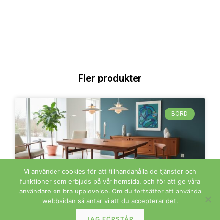
Fler produkter
BORD
Vi använder cookies för att tillhandahålla de tjänster och
funktioner som erbjuds på vår hemsida, och för att ge våra
användare en bra upplevelse. Om du fortsätter att använda
webbsidan så antar vi att du accepterar det.
Johannes Andersen för Uldum matbord i teak.
160x90x74+2×50 cm
JAG FÖRSTÅR