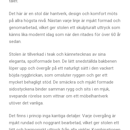
talet.
Det här är en stol där hantverk, design och komfort möts
på allra högsta nivå. Nästan varje linje är mjukt formad och
genomarbetad, vilket ger stolen ett skulpturalt uttryck som
känns lika modernt idag som när den ritades för över 60 år
sedan.
Stolen är tillverkad i teak och kännetecknas av sina
eleganta, spolformade ben. De lätt snedställda bakbenen
löper upp och övergår på ett naturligt sätt i den vackert
böjda ryggbrickan, som omsluter ryggen och ger ett
mycket behagligt stöd. De smäckra och mjukt formade
sidostyckena binder samman rygg och sits i en mjuk,
svepande rörelse som vittnar om ett möbelhantverk
utöver det vanliga.
Det finns i princip inga kantiga detaljer. Varje övergång är
mjukt rundad och noggrant bearbetad, vilket ger stolen ett
lätt och harmoniskt uttryck från alla vinklar. Kombinationen