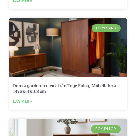
LÄS MER »
FÖRVARING
Dansk garderob i teak från Tage Falsig Møbelfabrik.
147xx61x168 cm
LÄS MER »
BOKHYLLOR