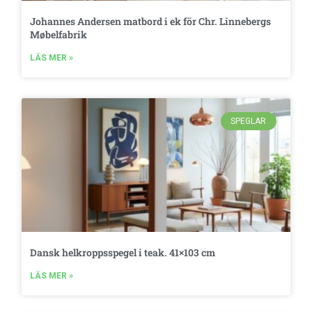
Johannes Andersen matbord i ek för Chr. Linnebergs
Møbelfabrik
LÄS MER »
SPEGLAR
Dansk helkroppsspegel i teak. 41×103 cm
LÄS MER »