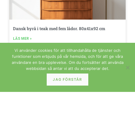
Dansk byrå i teak med fem lådor. 80x41x92 cm
LÄS MER »
Vi använder cookies för att tillhandahålla de tjänster och
funktioner som erbjuds på vår hemsida, och för att ge våra
användare en bra upplevelse. Om du fortsätter att använda
MATSTOLAR
webbsidan så antar vi att du accepterar det.
JAG FÖRSTÅR
Karmstol Liz av Niels Koefoed i teak. 54 cm bred
LÄS MER »