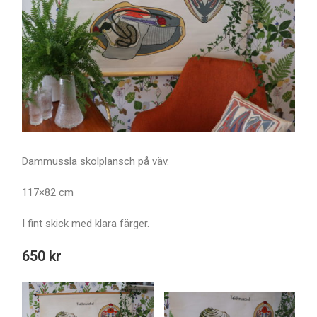
Dammussla skolplansch på väv.
117×82 cm
I fint skick med klara färger.
650 kr