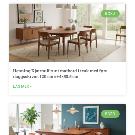
BORD
Henning Kjærnulf runt matbord i teak med fyra
iläggsskivor. 120 cm ø+4×50.5 cm
LÄS MER »
BORD