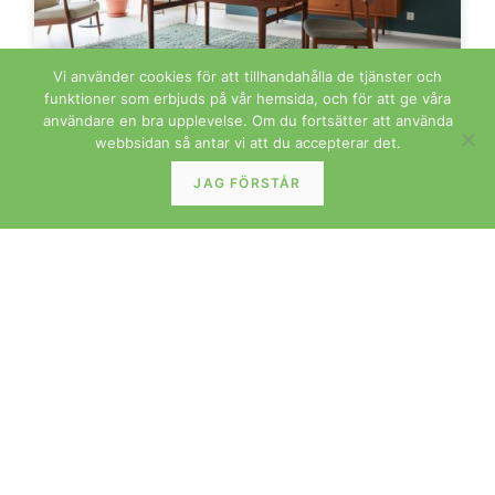
Vi använder cookies för att tillhandahålla de tjänster och
funktioner som erbjuds på vår hemsida, och för att ge våra
användare en bra upplevelse. Om du fortsätter att använda
Johannes Andersen för Uldum matbord i teak.
webbsidan så antar vi att du accepterar det.
160x90x74+2×50 cm
JAG FÖRSTÅR
LÄS MER »
FÖRVARING