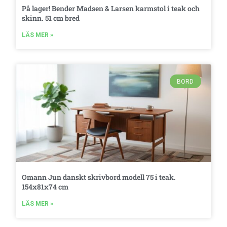
På lager! Bender Madsen & Larsen karmstol i teak och
skinn. 51 cm bred
LÄS MER »
BORD
Omann Jun danskt skrivbord modell 75 i teak.
154x81x74 cm
LÄS MER »