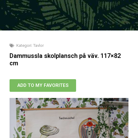
Kategori:
Tavlor
Dammussla skolplansch på väv. 117×82
cm
ADD TO MY FAVORITES