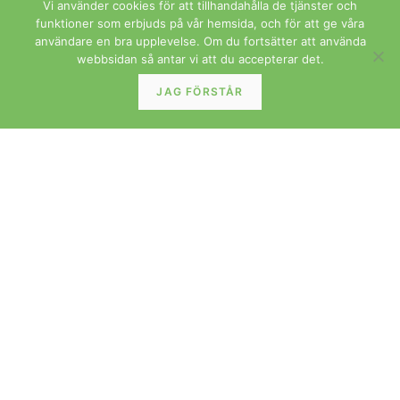
Vi använder cookies för att tillhandahålla de tjänster och
GLAS OCH PORSLIN
funktioner som erbjuds på vår hemsida, och för att ge våra
användare en bra upplevelse. Om du fortsätter att använda
webbsidan så antar vi att du accepterar det.
JAG FÖRSTÅR
Kåre Fjeldsaa Stavangerflint Flamingo Grönette och
Brunett
LÄS MER »
MATSTOLAR