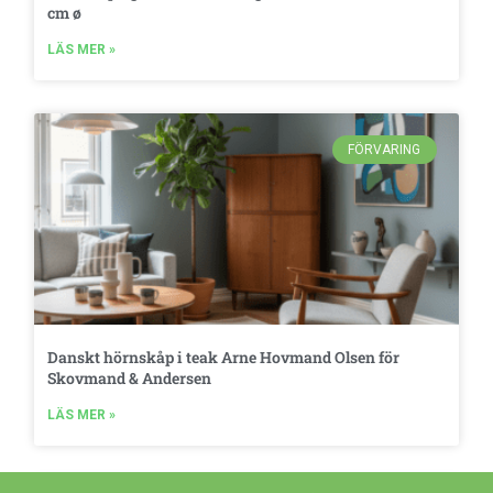
cm ø
LÄS MER »
FÖRVARING
Danskt hörnskåp i teak Arne Hovmand Olsen för
Skovmand & Andersen
LÄS MER »