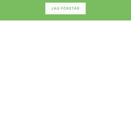
JAG FÖRSTÅR
PH 3/2 opalglas Poul Henningsen för Louis Poulsen. 29
cm ø
LÄS MER »
FÖRVARING
Danskt hörnskåp i teak Arne Hovmand Olsen för
Skovmand & Andersen