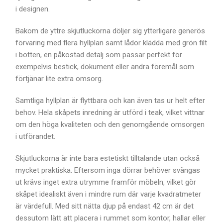
i designen.
Bakom de yttre skjutluckorna döljer sig ytterligare generös
förvaring med flera hyllplan samt lådor klädda med grön filt
i botten, en påkostad detalj som passar perfekt för
exempelvis bestick, dokument eller andra föremål som
förtjänar lite extra omsorg.
Samtliga hyllplan är flyttbara och kan även tas ur helt efter
behov. Hela skåpets inredning är utförd i teak, vilket vittnar
om den höga kvaliteten och den genomgående omsorgen
i utförandet.
Skjutluckorna är inte bara estetiskt tilltalande utan också
mycket praktiska. Eftersom inga dörrar behöver svängas
ut krävs inget extra utrymme framför möbeln, vilket gör
skåpet idealiskt även i mindre rum där varje kvadratmeter
är värdefull. Med sitt nätta djup på endast 42 cm är det
dessutom lätt att placera i rummet som kontor, hallar eller