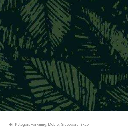
Kategori:
Förvaring
,
Möbler
,
Sideboard
,
Skåp