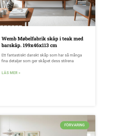
Wemb Møbelfabrik skåp i teak med
barskåp. 199x46x113 cm
Ett fantastiskt danskt skåp som har så många
fina detaljer som ger skåpet dess stilrena
LÄS MER »
FÖRVARING