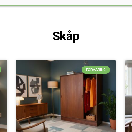
Skåp
FÖRVARING