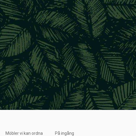
Möbler vi kan ordna
På ingång