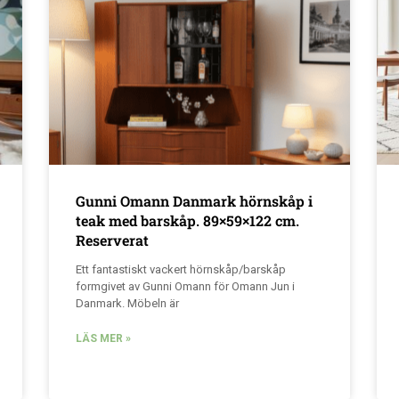
Gunni Omann Danmark hörnskåp i
teak med barskåp. 89×59×122 cm.
Reserverat
Ett fantastiskt vackert hörnskåp/barskåp
formgivet av Gunni Omann för Omann Jun i
Danmark. Möbeln är
LÄS MER »