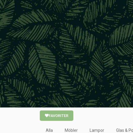
FAVORITER
Alla
Möbler
Lampor
Glas & Po