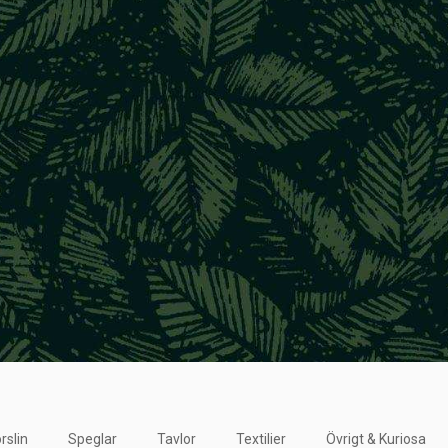
rslin
Speglar
Tavlor
Textilier
Övrigt & Kuriosa