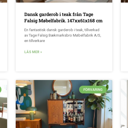
Dansk garderob i teak från Tage
Falsig Møbelfabrik. 147xx61x168 cm
En fantastisk dansk garderob i teak, tillverkad
av Tage Falsig Bækmarksbro Møbelfabrik A/S,
en tillverkare
LÄS MER »
FÖRVARING