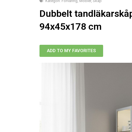
Kategori:
Förvaring
,
Möbler
,
Skåp
Dubbelt tandläkarskåp/
94x45x178 cm
ADD TO MY FAVORITES