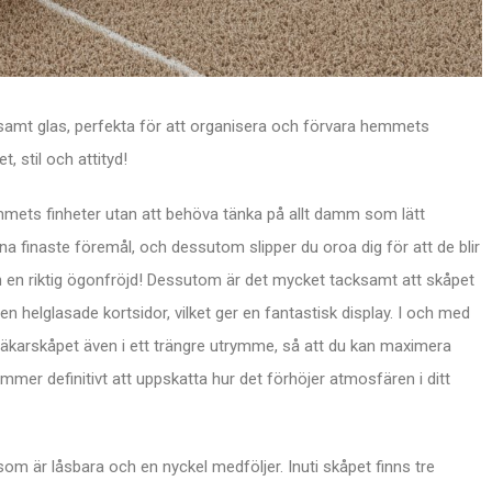
 samt glas, perfekta för att organisera och förvara hemmets
, stil och attityd!
emmets finheter utan att behöva tänka på allt damm som lätt
a finaste föremål, och dessutom slipper du oroa dig för att de blir
 en riktig ögonfröjd! Dessutom är det mycket tacksamt att skåpet
en helglasade kortsidor, vilket ger en fantastisk display. I och med
ndläkarskåpet även i ett trängre utrymme, så att du kan maximera
mer definitivt att uppskatta hur det förhöjer atmosfären i ditt
som är låsbara och en nyckel medföljer. Inuti skåpet finns tre