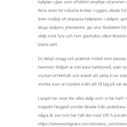
hyllplan i glas som effektivt utnyttjar utrymmet 
finns även tre robusta krokar i ryggen, ideala f
även möjligt att anpassa hyllplanen i skåpet, g
längs skåpets ytterkanter, ger stor flexibilitet
skåp med fyra och fem glashyllor, vilket illustre
bästa sätt.
En riktigt snygg och praktisk möbel som passar
hemmet. Skåpet är inte bara funktionell, utan ocks
mycket effektfullt och enkelt att sätta in en stä
storlek som är mycket svårt att få tag på när det
Längst ner visar lite olika skåp som vi har haft 
magiskt färgglatt porslin lånade från underba
några år sen och har fyllt det med 100 % porsli
https://www.instagram.com/emsans_retrohem/