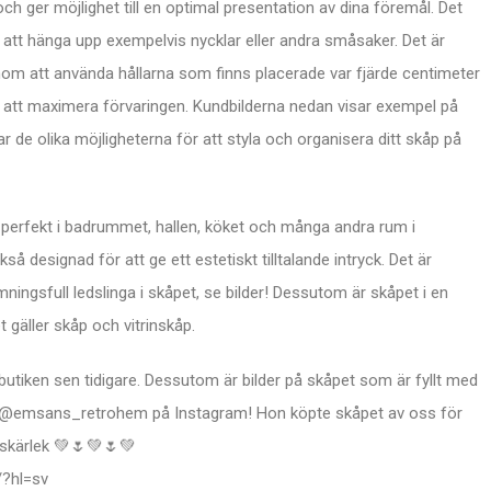
och ger möjlighet till en optimal presentation av dina föremål. Det
ör att hänga upp exempelvis nycklar eller andra småsaker. Det är
enom att använda hållarna som finns placerade var fjärde centimeter
 för att maximera förvaringen. Kundbilderna nedan visar exempel på
rar de olika möjligheterna för att styla och organisera ditt skåp på
 perfekt i badrummet, hallen, köket och många andra rum i
å designad för att ge ett estetiskt tilltalande intryck. Det är
mningsfull ledslinga i skåpet, se bilder! Dessutom är skåpet i en
 gäller skåp och vitrinskåp.
i butiken sen tidigare. Dessutom är bilder på skåpet som är fyllt med
ra @emsans_retrohem på Instagram! Hon köpte skåpet av oss för
nskärlek 💚🌷💚🌷💚
?hl=sv