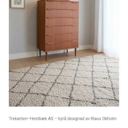
Trekanten–Hestbæk AS – byrå designad av Klaus Okholm