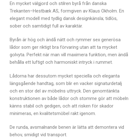
En mycket välgjord och stilren byrå från danska
Trekanten–Hestbæk AS, formgiven av Klaus Okholm. En
elegant modell med tydlig dansk designkänsla; tidlös,
sober och samtidigt full av karaktär.
Byrån är hög och ändå nätt och rymmer sex generösa
lådor som ger riktigt bra förvaring utan att ta mycket
golvyta. Perfekt när man vill maximera funktion, men ändå
behålla ett luftigt och harmoniskt intryck i rummet.
Lådorna har dessutom mycket speciella och eleganta
längsgående handtag, som blir en vacker signaturdetalj
och en stor del av möbelns uttryck. Den genomtänkta
konstruktionen av både lådor och stomme gör att möbeln
känns stabil och gedigen, och att risken för skador
minimeras, en kvalitetsmöbel rakt igenom.
De runda, avsmalnande benen är lätta att demontera vid
behov, smidigt vid transport.