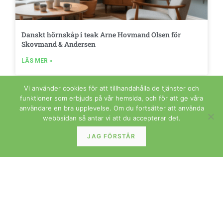
Danskt hörnskåp i teak Arne Hovmand Olsen för
Skovmand & Andersen
LÄS MER »
Vi använder cookies för att tillhandahålla de tjänster och
funktioner som erbjuds på vår hemsida, och för att ge våra
GLAS OCH PORSLIN
användare en bra upplevelse. Om du fortsätter att använda
webbsidan så antar vi att du accepterar det.
JAG FÖRSTÅR
Kåre Fjeldsaa Stavangerflint Flamingo Grönette och
Brunett