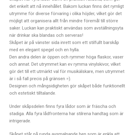
det enkelt att nå innehållet. Bakom luckan finns det rymligt
utrymme för diverse förvaring i olika höjder, vilket gör det
möjligt att organisera allt från mindre föremål till större
saker. Luckan kan praktiskt användas som avställningsyta
när drinkar ska blandas och serveras!
Skåpet är på vänster sida inrett som ett stilfullt barskåp
med en elegant spegel och en hylla.
Den andra delen är öppen och rymmer höga flaskor, vaser
och annat. Det utrymmet kan ev rymma vinylskivor, vilket
gör det till ett utmärkt val för musikälskare, men utrymmet
är i så fall precis på gränsen =).
Designen och mångsidigheten gör skåpet både funktionellt
och estetiskt tilltalande.
Under skåpsdelen finns fyra lådor som är fräscha och
stadiga. Alla fyra lådfronterna har stilrena handtag som är
intrigerade.
Skåpet står på runda avsmalnande ben som är enkla att