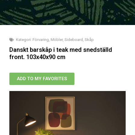
Kategori:
Förvaring
,
Möbler
,
Sideboard
,
Skåp
Danskt barskåp i teak med snedställd
front. 103x40x90 cm
ADD TO MY FAVORITES