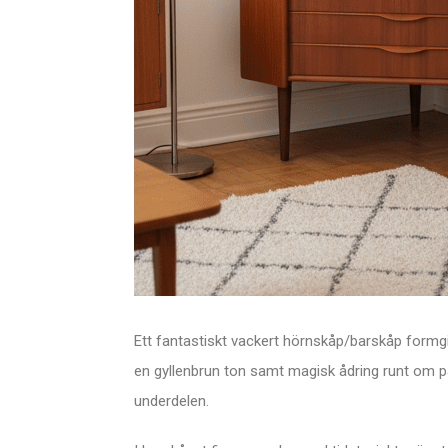
Ett fantastiskt vackert hörnskåp/barskåp formg
en gyllenbrun ton samt magisk ådring runt om på
underdelen.