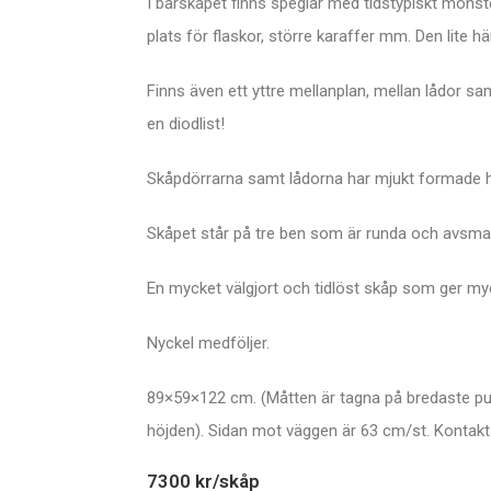
I barskåpet finns speglar med tidstypiskt mönste
plats för flaskor, större karaffer mm. Den lite hä
Finns även ett yttre mellanplan, mellan lådor sa
en diodlist!
Skåpdörrarna samt lådorna har mjukt formade ha
Skåpet står på tre ben som är runda och avsmaln
En mycket välgjort och tidlöst skåp som ger myck
Nyckel medföljer.
89×59×122 cm. (Måtten är tagna på bredaste punkt
höjden). Sidan mot väggen är 63 cm/st. Kontakt
7300 kr
/skåp