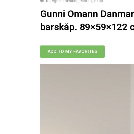
Kategori:
Förvaring
,
Möbler
,
Skåp
Gunni Omann Danmark
barskåp. 89×59×122 c
ADD TO MY FAVORITES