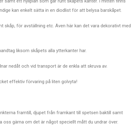
r samt ett hyllplan som går runt skåpets kanter. I mitten finns
ndige kan enkelt sätta in en diodlist för att belysa barskåpet.
mt skåp, för avställning etc. Även här kan det vara dekorativt med
ndtag liksom skåpets alla ytterkanter har.
ar nedåt och vid transport är de enkla att skruva av.
et effektiv förvaring på liten golvyta!
erna framtill, djupet från framkant till spetsen baktill samt
a oss gärna om det är något speciellt mått du undrar över.