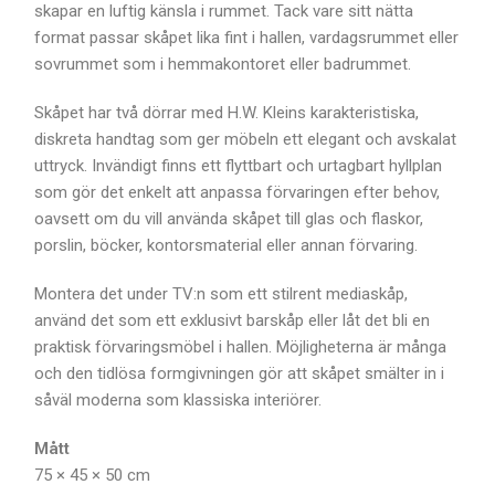
skapar en luftig känsla i rummet. Tack vare sitt nätta
format passar skåpet lika fint i hallen, vardagsrummet eller
sovrummet som i hemmakontoret eller badrummet.
Skåpet har två dörrar med H.W. Kleins karakteristiska,
diskreta handtag som ger möbeln ett elegant och avskalat
uttryck. Invändigt finns ett flyttbart och urtagbart hyllplan
som gör det enkelt att anpassa förvaringen efter behov,
oavsett om du vill använda skåpet till glas och flaskor,
porslin, böcker, kontorsmaterial eller annan förvaring.
Montera det under TV:n som ett stilrent mediaskåp,
använd det som ett exklusivt barskåp eller låt det bli en
praktisk förvaringsmöbel i hallen. Möjligheterna är många
och den tidlösa formgivningen gör att skåpet smälter in i
såväl moderna som klassiska interiörer.
Mått
75 × 45 × 50 cm