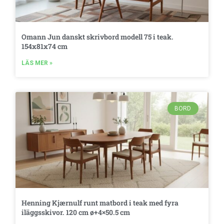
Omann Jun danskt skrivbord modell 75 i teak.
154x81x74 cm
LÄS MER »
BORD
Henning Kjærnulf runt matbord i teak med fyra
iläggsskivor. 120 cm ø+4×50.5 cm