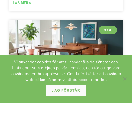
LÄS MER »
BORD
Vi använder cookies för att tillhandahålla de tjänster och
funktioner som erbjuds på vår hemsida, och för att ge våra
användare en bra upplevelse. Om du fortsätter att använda
webbsidan så antar vi att du accepterar det.
Johannes Andersen för Uldum matbord i teak.
JAG FÖRSTÅR
160x90x74+2×50 cm
LÄS MER »
FÖRVARING