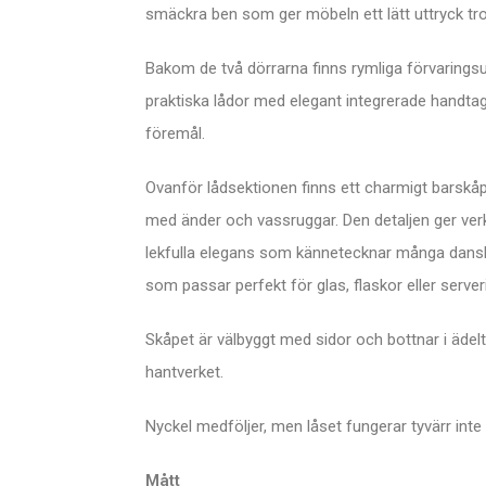
smäckra ben som ger möbeln ett lätt uttryck tro
Bakom de två dörrarna finns rymliga förvaringsu
praktiska lådor med elegant integrerade handta
föremål.
Ovanför lådsektionen finns ett charmigt barskåp
med änder och vassruggar. Den detaljen ger verk
lekfulla elegans som kännetecknar många danska 
som passar perfekt för glas, flaskor eller serveri
Skåpet är välbyggt med sidor och bottnar i ädelt
hantverket.
Nyckel medföljer, men låset fungerar tyvärr in
Mått