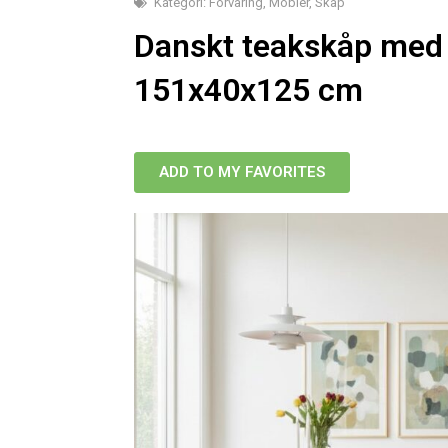
Kategori:
Förvaring
,
Möbler
,
Skåp
Danskt teakskåp med 
151x40x125 cm
ADD TO MY FAVORITES